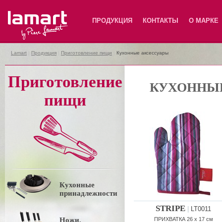
Lamart
ПРОДУКЦИЯ
КОНТАКТЫ
О МАРКЕ
Lamart
|
Продукция
|
Приготовление пищи
|
Кухонные аксессуары
Приготовление
КУХОННЫ
пищи
Кухонные
принадлежности
STRIPE
|
LT0011
Ножи,
ПРИХВАТКА 26 x 17 см