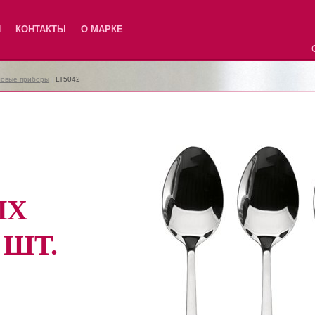
Я
КОНТАКТЫ
О МАРКЕ
ловые приборы
|
LT5042
ЫХ
 ШТ.