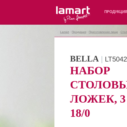
Lamart
ПРОДУКЦИ
Lamart
|
Продукция
|
Приготовление пищи
|
Сто
BELLA
|
LT5042
НАБОР
СТОЛОВ
ЛОЖЕК, 3
18/0