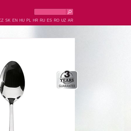
CZ
SK
EN
HU
PL
HR
RU
ES
RO
UZ
AR