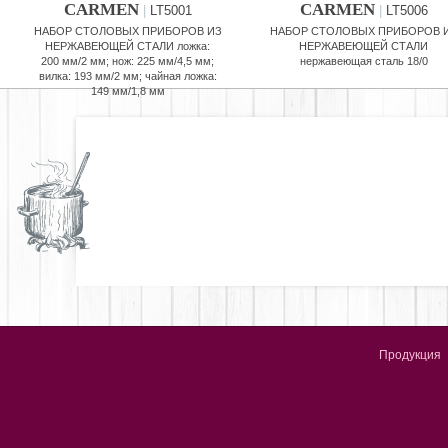
CARMEN
CARMEN
|
LT5001
|
LT5006
НАБОР СТОЛОВЫХ ПРИБОРОВ ИЗ
НАБОР СТОЛОВЫХ ПРИБОРОВ 
НЕРЖАВЕЮЩЕЙ СТАЛИ ложка:
НЕРЖАВЕЮЩЕЙ СТАЛИ
200 мм/2 мм; нож: 225 мм/4,5 мм;
нержавеющая сталь 18/0
вилка: 193 мм/2 мм; чайная ложка:
149 мм/1,8 мм
Продукция