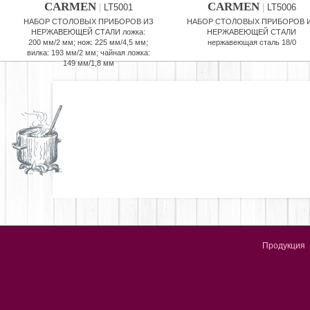
CARMEN
CARMEN
|
LT5001
|
LT5006
НАБОР СТОЛОВЫХ ПРИБОРОВ ИЗ
НАБОР СТОЛОВЫХ ПРИБОРОВ 
НЕРЖАВЕЮЩЕЙ СТАЛИ ложка:
НЕРЖАВЕЮЩЕЙ СТАЛИ
200 мм/2 мм; нож: 225 мм/4,5 мм;
нержавеющая сталь 18/0
вилка: 193 мм/2 мм; чайная ложка:
149 мм/1,8 мм
Продукция