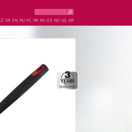
CZ
SK
EN
HU
PL
HR
RU
ES
RO
UZ
AR