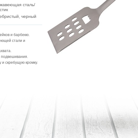
жавеющая сталь/
стик
ебристый, черный
йков и барбекю.
еющей стали и
ахвата.
я подвешивания.
 и скребущую кромку.