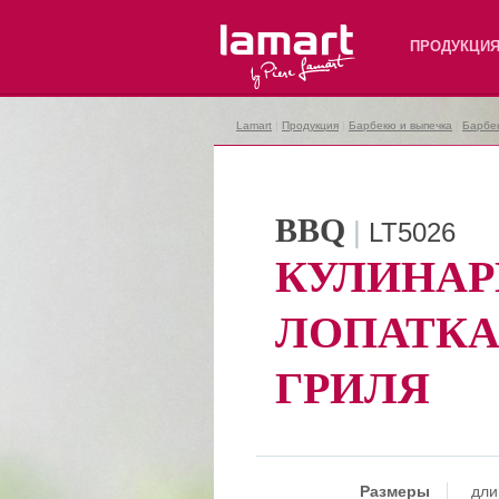
Lamart
ПРОДУКЦИ
Lamart
|
Продукция
|
Барбекю и выпечка
|
Барбе
BBQ
|
LT5026
КУЛИНАР
ЛОПАТКА
ГРИЛЯ
Размеры
дли