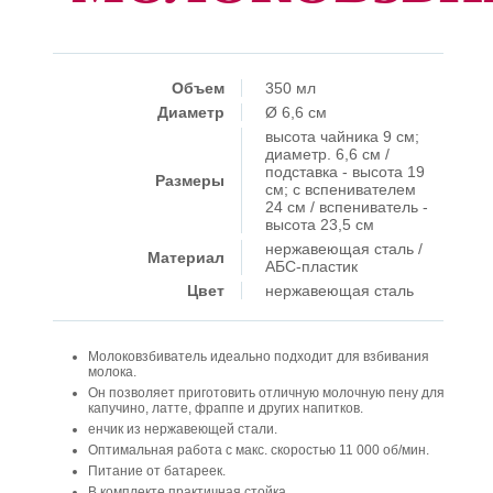
Объем
350 мл
Диаметр
Ø 6,6 см
высота чайника 9 см;
диаметр. 6,6 см /
подставка - высота 19
Размеры
см; с вспенивателем
24 см / вспениватель -
высота 23,5 см
нержавеющая сталь /
Материал
АБС-пластик
Цвет
нержавеющая сталь
Молоковзбиватель идеально подходит для взбивания
молока.
Он позволяет приготовить отличную молочную пену для
капучино, латте, фраппе и других напитков.
енчик из нержавеющей стали.
Оптимальная работа с макс. скоростью 11 000 об/мин.
Питание от батареек.
В комплекте практичная стойка.