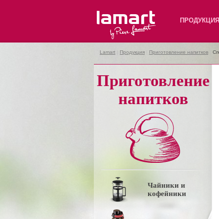
Lamart
ПРОДУКЦИ
Lamart
|
Продукция
|
Приготовление напитков
|
Сп
Приготовление
напитков
Чайники и
кофейники