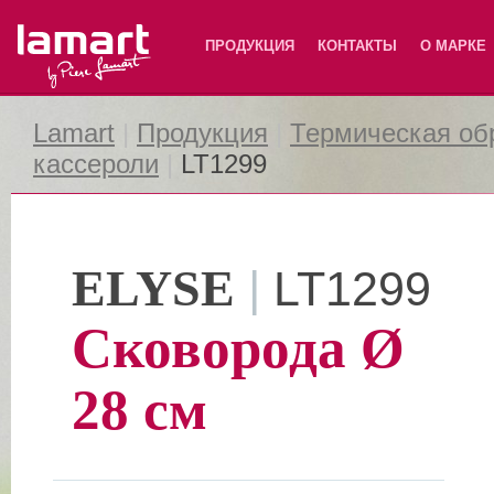
Lamart
ПРОДУКЦИЯ
КОНТАКТЫ
О МАРКЕ
Lamart
|
Продукция
|
Термическая об
кассероли
|
LT1299
ELYSE
|
LT1299
Сковорода Ø
28 см