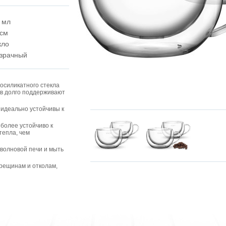
 мл
 см
кло
зрачный
осиликатного стекла
ов долго поддерживают
идеально устойчивы к
более устойчиво к
тепла, чем
оволновой печи и мыть
трещинам и отколам,