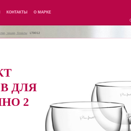
Я
КОНТАКТЫ
О МАРКЕ
лки, чашки, бокалы
|
LT9012
КТ
В ДЛЯ
НО 2