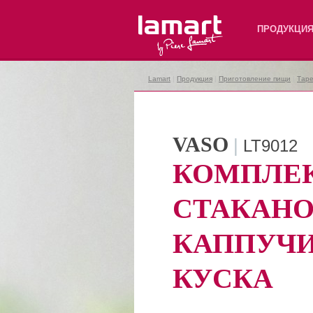
Lamart
ПРОДУКЦИ
Lamart
|
Продукция
|
Приготовление пищи
|
Таре
VASO
|
LT9012
КОМПЛЕ
СТАКАНО
КАППУЧИ
КУСКА