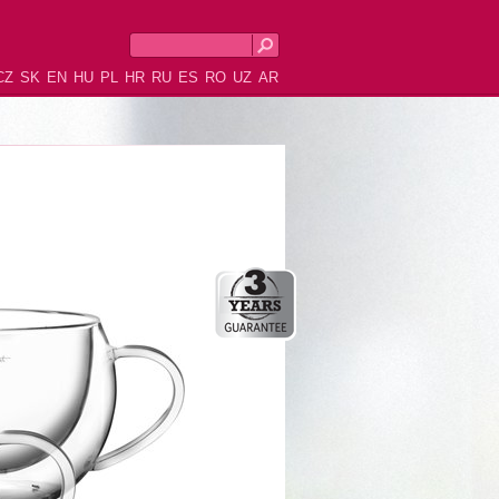
CZ
SK
EN
HU
PL
HR
RU
ES
RO
UZ
AR