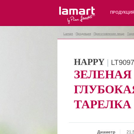
Lamart
ПРОДУКЦИ
Lamart
|
Продукция
|
Приготовление пищи
|
Таре
HAPPY
|
LT909
ЗЕЛЕНАЯ
ГЛУБОКА
ТАРЕЛКА
Диаметр
21,