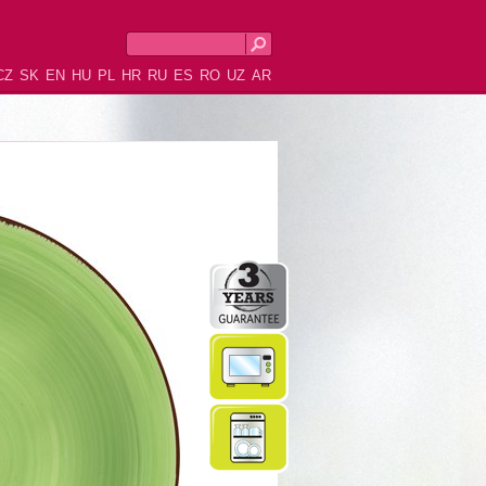
CZ
SK
EN
HU
PL
HR
RU
ES
RO
UZ
AR