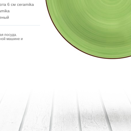
ота 6 см ceramika
amika
еный
ая посуда.
чной машине и