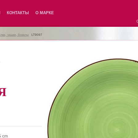
Я
КОНТАКТЫ
О МАРКЕ
лки, чашки, бокалы
|
LT9097
7
Я
5 cm